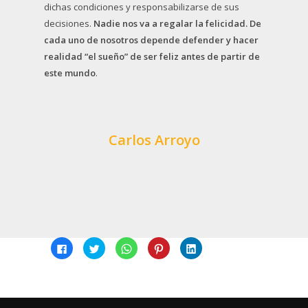
dichas condiciones y responsabilizarse de sus
decisiones.
Nadie nos va a regalar la felicidad. De
cada uno de nosotros depende defender y hacer
realidad “el sueño” de ser feliz antes de partir de
este mundo
.
Carlos Arroyo
Compártelo en:
Click
Click
Click
Click
Click
to
to
to
to
to
share
share
share
share
share
on
on
on
on
on
Facebook
Twitter
WhatsApp
Pinterest
LinkedIn
(Opens
(Opens
(Opens
(Opens
(Opens
in
in
in
in
in
new
new
new
new
new