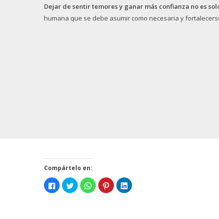
Dejar de sentir temores y ganar más confianza no es sol
humana que se debe asumir como necesaria y fortalecerse c
Compártelo en:
Click
Click
Click
Click
Click
to
to
to
to
to
share
share
share
share
share
on
on
on
on
on
Facebook
Twitter
WhatsApp
Pinterest
LinkedIn
(Opens
(Opens
(Opens
(Opens
(Opens
in
in
in
in
in